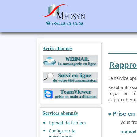
Accès abonnés
Rappro
Le service op
Resobank ass
reçus en té
(rapprocheme
Services abonnés
Prise en
Vous tr
Upload de fichiers
Configurer la
manuel 
messagerie